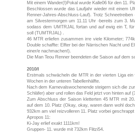
Mit einem Wander(!)Pokal wurde Kalle06 für den 11. Pl
Beschlossen wurde das Laufjahr wieder mit einem U
Renner-Jahres-Abschluss-Lauf). Trotz Schneetreiben 
am Silvestermorgen um 11.11 Uhr -bereits zum 3. Mal
sodass dem UMTRJAL fortan und auf ewig ein T, für Tr
soll (TUMTRJAL) .
46 MTR erliefen zusammen irre viele Kilometer; 774
Double schaffte: Elfter bei der Närrischen Nacht und El
einer/e nachmachen!).
Die Man Teou Renner beendeten die Saison auf dem sc
2010/I
Erstmals schwächeln die MTR in der vierten Liga ein 
Wochen in der unteren Tabellenhälfte.
Nach dem Karnevalswochenende steigern sich die zunä
Schläfer) aber und rollen das Feld jetzt von hinten auf (
Zum Abschluss der Saison kletterten 45 MTR mit 20.
auf dem 10. Platz (Okay, okay, waren dann wohl doch
932km am viel reizvolleren 11. Platz vorbei geschrappt 
Apropos 11:
Ki-Jay erlief exakt 1111km!
Gruppen- 11. wurde mit 732km Flitzi54.