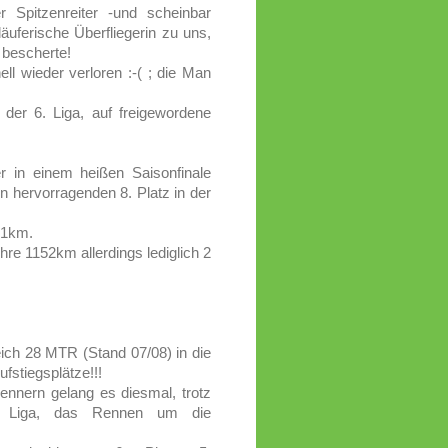
Spitzenreiter -und scheinbar
läuferische Überfliegerin zu uns,
z bescherte!
ll wieder verloren :-( ; die Man
.
der 6. Liga, auf freigewordene
 in einem heißen Saisonfinale
 hervorragenden 8. Platz in der
51km.
hre 1152km allerdings lediglich 2
ich 28 MTR (Stand 07/08) in die
fstiegsplätze!!!
nnern gelang es diesmal, trotz
6. Liga, das Rennen um die