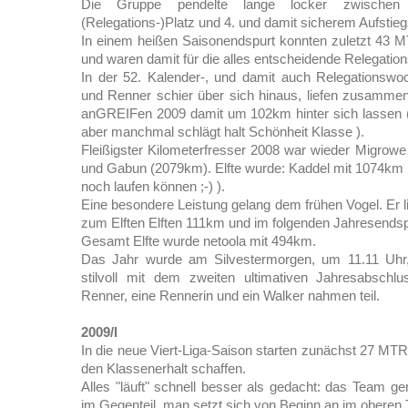
Die Gruppe pendelte lange locker zwischen
(Relegations-)Platz und 4. und damit sicherem Aufstieg
In einem heißen Saisonendspurt konnten zuletzt 43 M
und waren damit für die alles entscheidende Relegations
In der 52. Kalender-, und damit auch Relegationsw
und Renner schier über sich hinaus, liefen zusamm
anGREIFen 2009 damit um 102km hinter sich lassen (gu
aber manchmal schlägt halt Schönheit Klasse ).
Fleißigster Kilometerfresser 2008 war wieder Migrow
und Gabun (2079km). Elfte wurde: Kaddel mit 1074km (
noch laufen können ;-) ).
Eine besondere Leistung gelang dem frühen Vogel. Er li
zum Elften Elften 111km und im folgenden Jahresends
Gesamt Elfte wurde netoola mit 494km.
Das Jahr wurde am Silvestermorgen, um 11.11 Uhr, 
stilvoll mit dem zweiten ultimativen Jahresabschl
Renner, eine Rennerin und ein Walker nahmen teil.
2009/I
In die neue Viert-Liga-Saison starten zunächst 27 MTR 
den Klassenerhalt schaffen.
Alles "läuft" schnell besser als gedacht: das Team ge
im Gegenteil, man setzt sich von Beginn an im oberen Ta