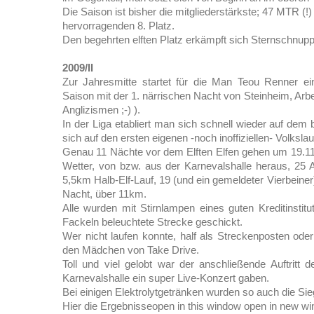
Die Saison ist bisher die mitgliederstärkste; 47 MTR (
hervorragenden 8. Platz.
Den begehrten elften Platz erkämpft sich Sternschnup
2009/II
Zur Jahresmitte startet für die Man Teou Renner e
Saison mit der 1. närrischen Nacht von Steinheim, Arb
Anglizismen ;-) ).
In der Liga etabliert man sich schnell wieder auf dem b
sich auf den ersten eigenen -noch inoffiziellen- Volksla
Genau 11 Nächte vor dem Elften Elfen gehen um 19.11 
Wetter, von bzw. aus der Karnevalshalle heraus, 25 A
5,5km Halb-Elf-Lauf, 19 (und ein gemeldeter Vierbeiner
Nacht, über 11km.
Alle wurden mit Stirnlampen eines guten Kreditinstit
Fackeln beleuchtete Strecke geschickt.
Wer nicht laufen konnte, half als Streckenposten oder
den Mädchen von Take Drive.
Toll und viel gelobt war der anschließende Auftritt d
Karnevalshalle ein super Live-Konzert gaben.
Bei einigen Elektrolytgetränken wurden so auch die Sie
Hier die Ergebnisseopen in this window open in new w