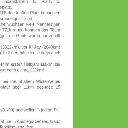
 undankbarem 6. Platz, 5.
splatz.
TR! den fünften Platz behaupten
runde qualifiziert.
oche wuchsen viele Rennerinnen
en 771km und konnten das Team
t, die Greifs waren nur zu elft
e (3022km), vor Ki-Jay (2640km)
die 37km hätte sie ja dann auch
ef im ersten Halbjahr 111km, bis
purt noch einmal 111km!
bei traumhaftem Winterwetter,
usslauf über 11km beendet; 15
(01/09) und wollen in jedem Fall
rät nie in Abstiegs-Gefahr. Ganz
bellenviertel fest.