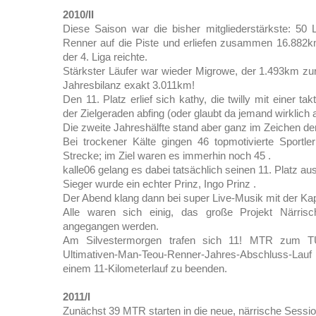
2010/II
Diese Saison war die bisher mitgliederstärkste: 50 
Renner auf die Piste und erliefen zusammen 16.882km
der 4. Liga reichte.
Stärkster Läufer war wieder Migrowe, der 1.493km zur
Jahresbilanz exakt 3.011km!
Den 11. Platz erlief sich kathy, die twilly mit einer ta
der Zielgeraden abfing (oder glaubt da jemand wirklich a
Die zweite Jahreshälfte stand aber ganz im Zeichen de
Bei trockener Kälte gingen 46 topmotivierte Sportle
Strecke; im Ziel waren es immerhin noch 45 .
kalle06 gelang es dabei tatsächlich seinen 11. Platz au
Sieger wurde ein echter Prinz, Ingo Prinz .
Der Abend klang dann bei super Live-Musik mit der Kap
Alle waren sich einig, das große Projekt Närris
angegangen werden.
Am Silvestermorgen trafen sich 11! MTR zum TU
Ultimativen-Man-Teou-Renner-Jahres-Abschluss-Lauf u
einem 11-Kilometerlauf zu beenden.
2011/I
Zunächst 39 MTR starten in die neue, närrische Sessi