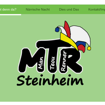
t denn da?
Närrische Nacht
Dies und Das
Kontakt/I