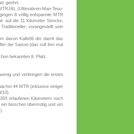
atz geehrt.
MTRJAL (Ultimativen-Man-Teou-
gingen 8 völlig entspannte MTR
- auf die 11 Kilometer Strecke,
aditioneller, vorangestellt sein
km davon Kalle06 der damit das
fter der Saison (das soll ihm mal
hon bekannten 8. Platz.
wenig und verbringen die ersten
chst 44 MTR (inklusive einiger
3/10).
359 erlaufenen Kilometern noch
 ein bisschen übermütig und um
).