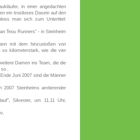
ukläufer, in einer angedachten
fen ein trostloses Dasein auf den
chloss man sich zum Untertitel:
n Teou Runners" - in Steinheim
dann mit dem hinzustoßen von
so kilometerstark, wie die vier
 weitere Damen ins Team, die die
 so .
Ende Juni 2007 sind die Männer
h 2007 Steinheims amtierender
uf", Silvester, um 11.11 Uhr,
v.