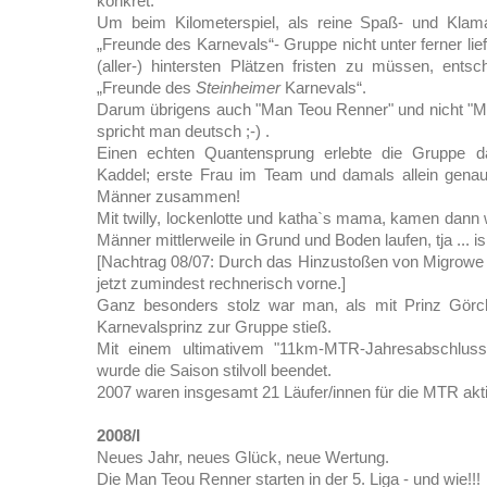
konkret.
Um beim Kilometerspiel, als reine Spaß- und Klama
„Freunde des Karnevals“- Gruppe nicht unter ferner lie
(aller-) hintersten Plätzen fristen zu müssen, ents
„Freunde des
Steinheimer
Karnevals“.
Darum übrigens auch "Man Teou Renner" und nicht "Ma
spricht man deutsch ;-) .
Einen echten Quantensprung erlebte die Gruppe 
Kaddel; erste Frau im Team und damals allein genau 
Männer zusammen!
Mit twilly, lockenlotte und katha`s mama, kamen dann
Männer mittlerweile in Grund und Boden laufen, tja ... is
[Nachtrag 08/07: Durch das Hinzustoßen von Migrowe 
jetzt zumindest rechnerisch vorne.]
Ganz besonders stolz war man, als mit Prinz Görc
Karnevalsprinz zur Gruppe stieß.
Mit einem ultimativem "11km-MTR-Jahresabschlussla
wurde die Saison stilvoll beendet.
2007 waren insgesamt 21 Läufer/innen für die MTR akti
2008/I
Neues Jahr, neues Glück, neue Wertung.
Die Man Teou Renner starten in der 5. Liga - und wie!!!