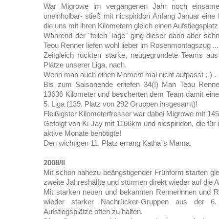
War Migrowe im vergangenen Jahr noch einsamer 
uneinholbar- stieß mit nicspiridon Anfang Januar eine 
die uns mit ihren Kilometern gleich einen Aufstiegsplat
Während der "tollen Tage" ging dieser dann aber schne
Teou Renner liefen wohl lieber im Rosenmontagszug ..
Zeitgleich rückten starke, neugegründete Teams aus 
Plätze unserer Liga, nach.
Wenn man auch einen Moment mal nicht aufpasst ;-) .
Bis zum Saisonende erliefen 34(!) Man Teou Renner
13636 Kilometer und bescherten dem Team damit einen
5. Liga (139. Platz von 292 Gruppen insgesamt)!
Fleißigster Kilometerfresser war dabei Migrowe mit 14
Gefolgt von Ki-Jay mit 1166km und nicspiridon, die für i
aktive Monate benötigte!
Den wichtigen 11. Platz errang Katha`s Mama.
2008/II
Mit schon nahezu beängstigender Frühform starten gle
zweite Jahreshälfte und stürmen direkt wieder auf die Au
Mit starken neuen und bekannten Rennerinnen und Re
wieder starker Nachrücker-Gruppen aus der 
Aufstiegsplätze offen zu halten.