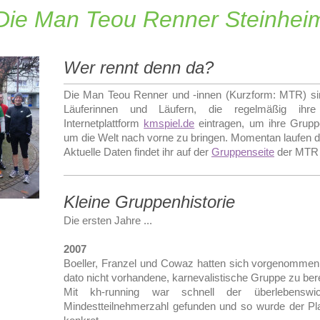
Die Man Teou Renner Steinhei
Wer rennt denn da?
Die Man Teou Renner und -innen (Kurzform: MTR) si
Läuferinnen und Läufern, die regelmäßig ihre 
Internetplattform
kmspiel.de
eintragen, um ihre Gruppe
um die Welt nach vorne zu bringen. Momentan laufen di
Aktuelle Daten findet ihr auf der
Gruppenseite
der MTR i
Kleine Gruppenhistorie
Die ersten Jahre ...
2007
Boeller, Franzel und Cowaz hatten sich vorgenomme
dato nicht vorhandene, karnevalistische Gruppe zu ber
Mit kh-running war schnell der überlebenswi
Mindestteilnehmerzahl gefunden und so wurde der Pl