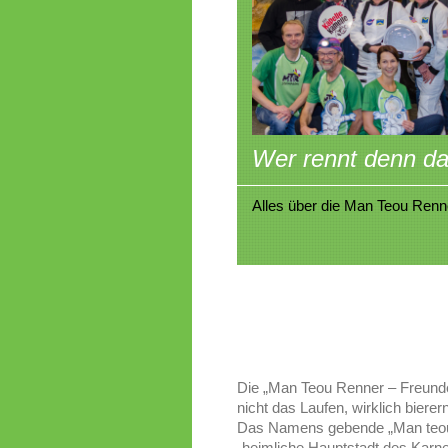
Wer rennt denn d
Alles über die Man Teou Renn
Die „Man Teou Renner – Freunde(
nicht das Laufen, wirklich biere
Das Namens gebende „Man teou!“
„heimliche Hauptstadt des Karne