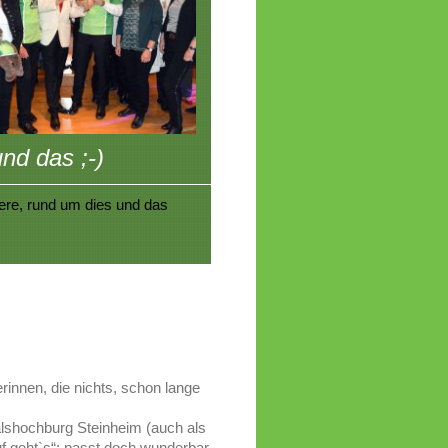
nd das ;-)
tere, rund um dies und das
rinnen, die nichts, schon lange
alshochburg Steinheim (auch als
uf geht`s“; passt doch wunderbar