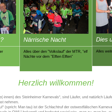
Dies u
a?
Närrische Nacht
Alles wei
er
Alles über den "Volkslauf" der MTR, "elf
Nächte vor dem "Elften Elften"
Herzlich willkommen!
-innen) des Steinheimer Karnevals“, sind Läufer, und natürlich Läufe
rnst nehmen.
 (sprich: Man tau) ist der Schlachtruf der ostwestfälischen Karnev
vals in OWL“ bekannt) und bedeutet soviel wie: „man zu, man los, a